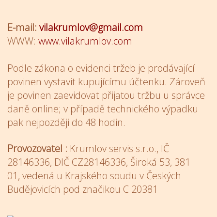
E-mail:
vilakrumlov@gmail.com
WWW:
www.vilakrumlov.com
Podle zákona o evidenci tržeb je prodávající
povinen vystavit kupujícímu účtenku. Zároveň
je povinen zaevidovat přijatou tržbu u správce
daně online; v případě technického výpadku
pak nejpozději do 48 hodin.
Provozovatel :
Krumlov servis s.r.o., IČ
28146336, DIČ CZ28146336, Široká 53, 381
01,
vedená u Krajského soudu v Českých
Budějovicích pod značikou
C 20381