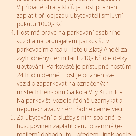
V případě ztráty klíčů je host povinen
zaplatit při odjezdu ubytovateli smluvní
pokutu 1000,- Kč.
Host má právo na parkování osobního
vozidla na pronajatém parkovišti v
parkovacím areálu Hotelu Zlatý Anděl za
zvýhodněný denní tarif 210,- Kč dle délky
ubytování. Parkoviště je přístupné hostům
24 hodin denně. Host je povinen své
vozidlo zaparkovat na označených
místech Pensionu Galko a Vily Krumlov.
Na parkovišti vozidlo řádně uzamykat a
neponechávat v něm žádné cenné věci.
Za ubytování a služby s ním spojené je
host povinen zaplatit cenu písemně (e-
mailem) dohodnutou předem, jinak podle