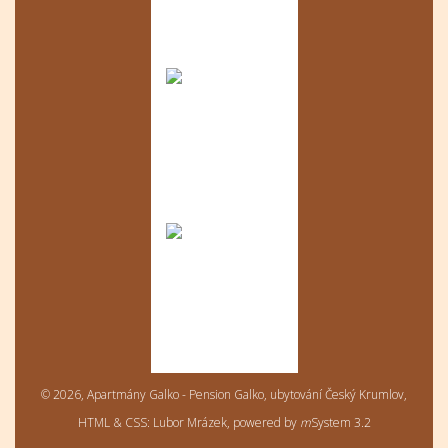
© 2026, Apartmány Galko - Pension Galko, ubytování Český Krumlov,
HTML & CSS: Lubor Mrázek, powered by
m
System
3.2